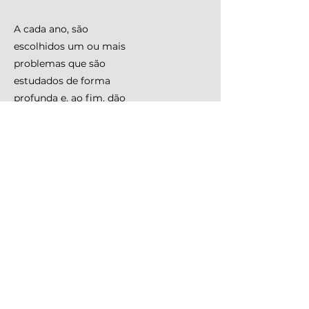
A cada ano, são
escolhidos um ou mais
problemas que são
estudados de forma
profunda e, ao fim, dão
origem a
propostas
legislativas
.
Para cada problema, um
time. Os pesquisadores
se candidatam
a
participar do ciclo
escolhendo o problema
de seu interesse, em
processo seletivo aberto
em
fevereiro
.